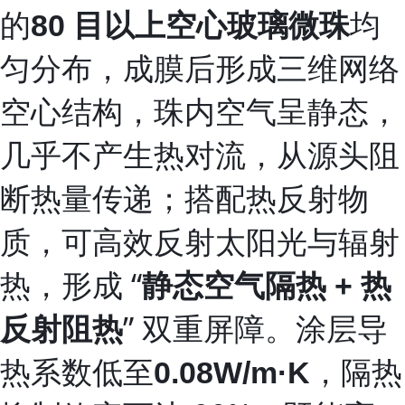
的
均
80 目以上空心玻璃微珠
匀分布，成膜后形成三维网络
空心结构，珠内空气呈静态，
几乎不产生热对流，从源头阻
断热量传递；搭配热反射物
质，可高效反射太阳光与辐射
热，形成 “
静态空气隔热 + 热
” 双重屏障。涂层导
反射阻热
热系数低至
，隔热
0.08W/m·K