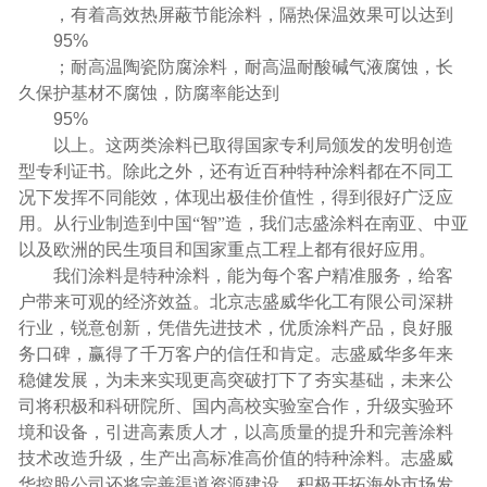
，有着高效热屏蔽节能涂料，隔热保温效果可以达到
95%
；耐高温陶瓷防腐涂料，耐高温耐酸碱气液腐蚀，长
久保护基材不腐蚀，防腐率能达到
95%
以上。这两类涂料已取得国家专利局颁发的发明创造
型专利证书。除此之外，还有近百种特种涂料都在不同工
况下发挥不同能效，体现出极佳价值性，得到很好广泛应
用。从行业制造到中国“智”造，我们志盛涂料在南亚、中亚
以及欧洲的民生项目和国家重点工程上都有很好应用。
我们涂料是特种涂料，能为每个客户精准服务，给客
户带来可观的经济效益。北京志盛威华化工有限公司深耕
行业，锐意创新，凭借先进技术，优质涂料产品，良好服
务口碑，赢得了千万客户的信任和肯定。志盛威华多年来
稳健发展，为未来实现更高突破打下了夯实基础，未来公
司将积极和科研院所、国内高校实验室合作，升级实验环
境和设备，引进高素质人才，以高质量的提升和完善涂料
技术改造升级，生产出高标准高价值的特种涂料。志盛威
华控股公司还将完善渠道资源建设，积极开拓海外市场发