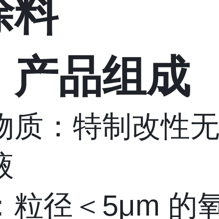
涂料
、产品组成
物质：特制改性
液
：粒径＜5μm 的