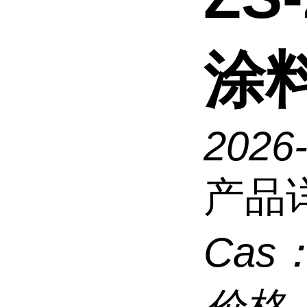
涂
2026
产品
Cas