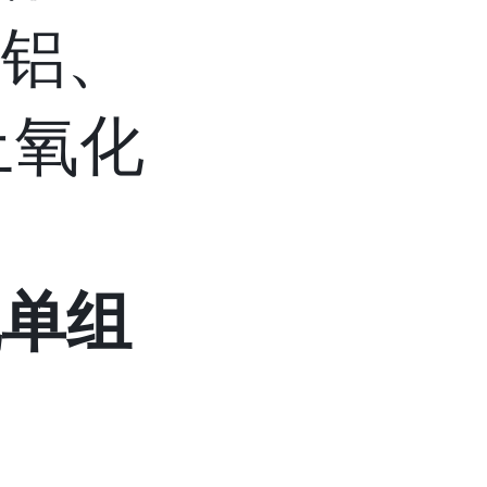
化铝、
土氧化
机单组