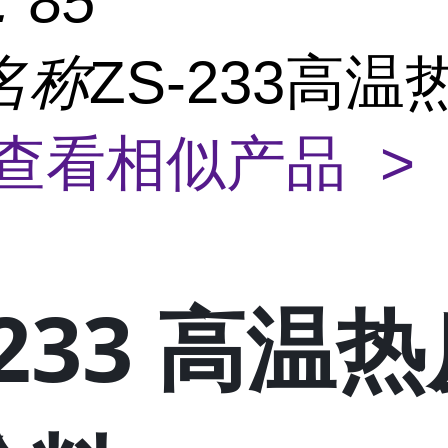
：
85
名称
ZS-233高
查看相似产品 >
-233 高温