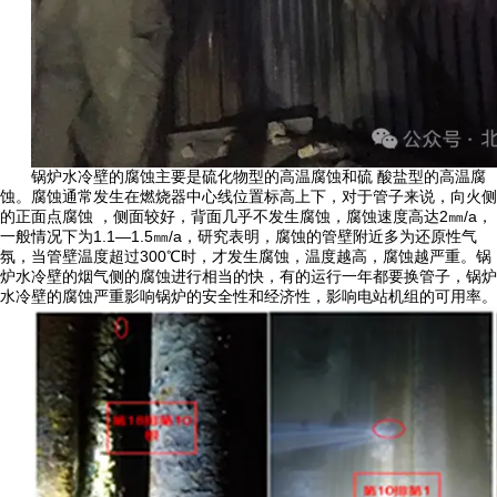
锅炉水冷壁的腐蚀主要是硫化物型的高温腐蚀和硫 酸盐型的高温腐
蚀。腐蚀通常发生在燃烧器中心线位置标高上下，对于管子来说，向火侧
的正面点腐蚀 ，侧面较好，背面几乎不发生腐蚀，腐蚀速度高达2㎜/a，
一般情况下为1.1—1.5㎜/a，研究表明，腐蚀的管壁附近多为还原性气
氛，当管壁温度超过300℃时，才发生腐蚀，温度越高，腐蚀越严重。锅
炉水冷壁的烟气侧的腐蚀进行相当的快，有的运行一年都要换管子，锅炉
水冷壁的腐蚀严重影响锅炉的安全性和经济性，影响电站机组的可用率。