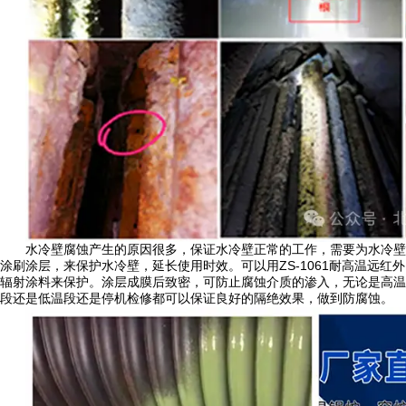
水冷壁腐蚀产生的原因很多，保证水冷壁正常的工作，需要为水冷壁
涂刷涂层，来保护水冷壁，延长使用时效。可以用ZS-1061耐高温远红外
辐射涂料来保护。涂层成膜后致密，可防止腐蚀介质的渗入，无论是高温
段还是低温段还是停机检修都可以保证良好的隔绝效果，做到防腐蚀。