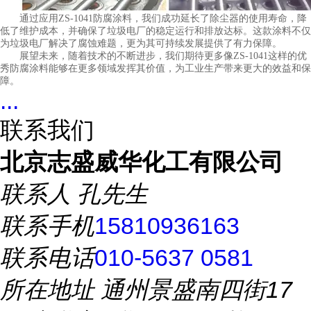
通过应用ZS-1041防腐涂料，我们成功延长了除尘器的使用寿命，降
低了维护成本，并确保了垃圾电厂的稳定运行和排放达标。这款涂料不仅
为垃圾电厂解决了腐蚀难题，更为其可持续发展提供了有力保障。
展望未来，随着技术的不断进步，我们期待更多像ZS-1041这样的优
秀防腐涂料能够在更多领域发挥其价值，为工业生产带来更大的效益和保
障。
...
联系我们
北京志盛威华化工有限公司
联系人
孔先生
联系手机
15810936163
联系电话
010-5637 0581
所在地址
通州景盛南四街17