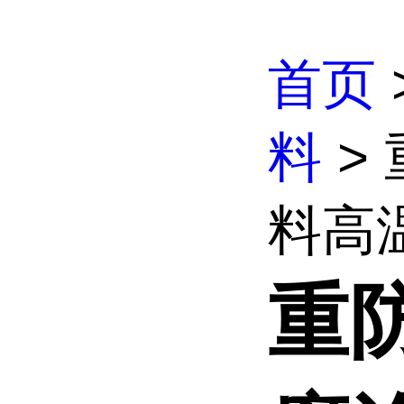
首页
料
>
料高温
重