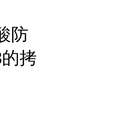
酸防
3的拷