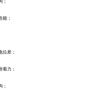
构；
性能；
电位差；
附着力；
构；