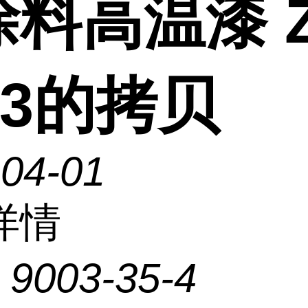
料高温漆 Z
33的拷贝
-04-01
详情
：
9003-35-4