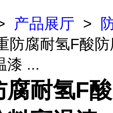
>
产品展厅
>
 重防腐耐氢F酸防
漆 ...
防腐耐氢F