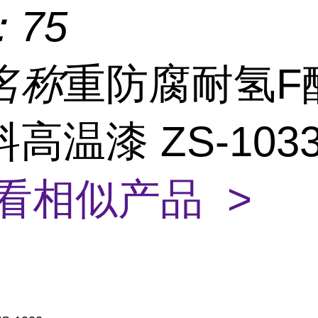
：
75
名称
重防腐耐氢F
高温漆 ZS-103
看相似产品 >