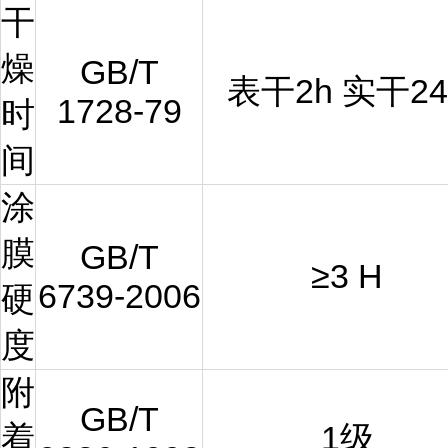
干
燥
GB/T
表干
2h
实干
24
1728-79
时
间
涂
膜
GB/T
≥
3 H
6739-2006
硬
度
附
GB/T
着
1级