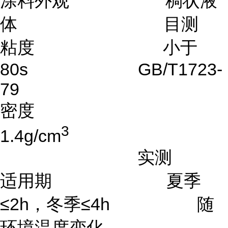
涂料外观 稠状液
体 目测
粘度 小于
80s GB/T1723-
79
密度
3
1.4g/cm
实测
适用期 夏季
≤2h，冬季≤4h 随
环境温度变化