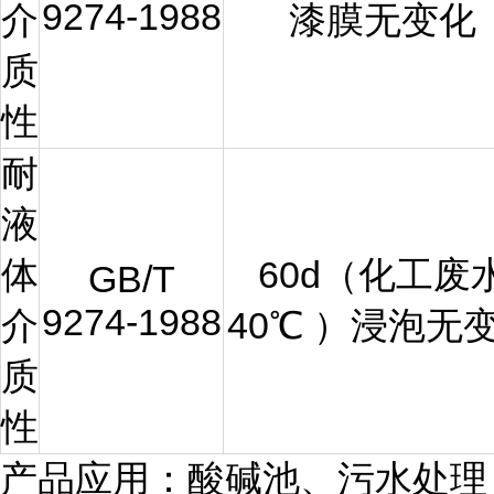
9274-1988
介
漆膜无变化
质
性
耐
液
体
60d（化工废
GB/T
9274-1988
介
40
℃ ）浸泡无
质
性
产品应用：酸碱池、污水处理