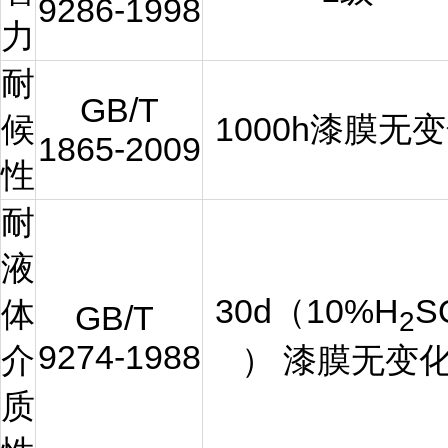
9286-1998
力
耐
GB/T
候
1000h漆膜无
1865-2009
性
耐
液
30d（
10%H
S
体
GB/T
2
9274-1988
）
漆膜无变
介
质