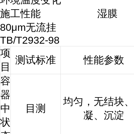
施工性能 湿膜
80μm无流挂
TB/T2932-98
项
测试标准
性能参数
目
容
器
均匀，无结块
中
目测
凝、沉淀
状