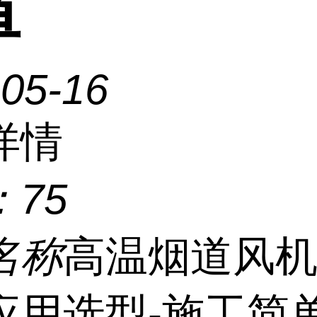
单
-05-16
详情
：
75
名称
高温烟道风
应用选型-施工简