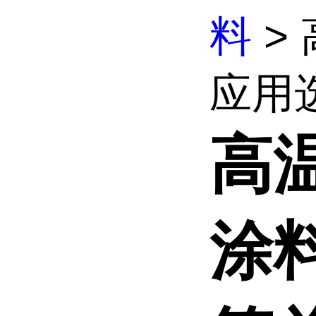
料
>
应用选
高
涂