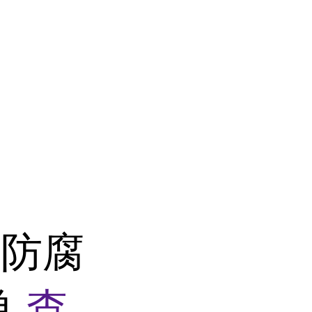
机防腐
单
查