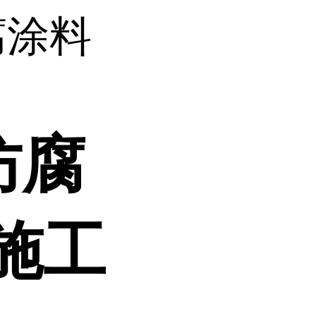
腐涂料
防腐
施工