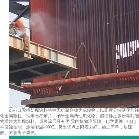
ZS-711无机防腐涂料特种无机聚合物为成膜物，以高度分散活化的钝
化金属微粒、纳米石墨鳞片、纳米金属两性氧化物、超细稀土微粉等功能
物质作为防腐填料。成膜涂层具有优 异的抗物理腐蚀、化学腐蚀、电化
学腐蚀性能，涂层耐温400℃。突出优点是附着力好，施工简单，耐硫
酸、耐氯离子腐蚀。