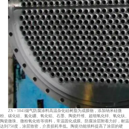
ZS－1041烟气防腐涂料高温杂化硅树脂为成膜物，添加纳米硅微
粉、碳化硅、氮化硼、氧化铝、石墨、陶瓷纤维、超细氧化锌、氧化钛、
陶瓷微珠、微粉氧化锆等填料，常温固化成膜。防腐涂层附着力好，耐温
达到750度，涂层致密，介质损耗率低。陶瓷功能填料提高了涂层的硬