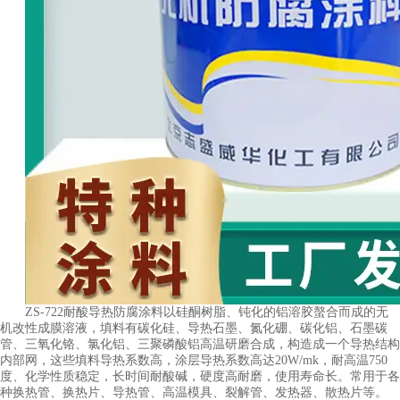
ZS-722耐酸导热防腐涂料以硅酮树脂、钝化的铝溶胶螯合而成的无
机改性成膜溶液，填料有碳化硅、导热石墨、氮化硼、碳化铝、石墨碳
管、三氧化铬、氯化铝、三聚磷酸铝高温研磨合成，构造成一个导热结构
内部网，这些填料导热系数高，涂层导热系数高达20W/mk，耐高温750
度、化学性质稳定，长时间耐酸碱，硬度高耐磨，使用寿命长。常用于各
种换热管、换热片、导热管、高温模具、裂解管、发热器、散热片等。