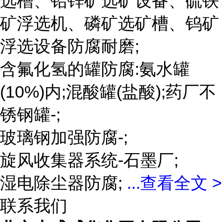
选槽、铅锌矿选矿设备、硫铁
矿浮选机、磷矿选矿槽、钨矿
浮选设备防腐耐磨;
含氟化氢的罐防腐:氨水罐
(10%)内;混酸罐(盐酸);药厂不
锈钢罐-;
玻璃钢加强防腐-;
旋风收集器系统-石墨厂;
湿电除尘器防腐;
...
查看全文 >
联系我们