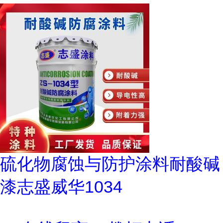
硫化物腐蚀与防护涂料耐酸碱
漆志盛威华1034