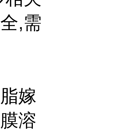
全,需
树脂嫁
成膜溶