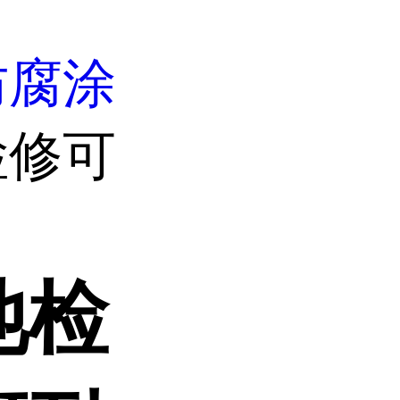
防腐涂
检修可
池检