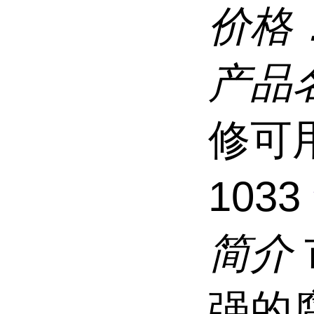
价格
产品
修可用
1033
简介
强的