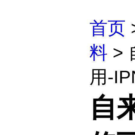
首页
料
>
用-IP
自