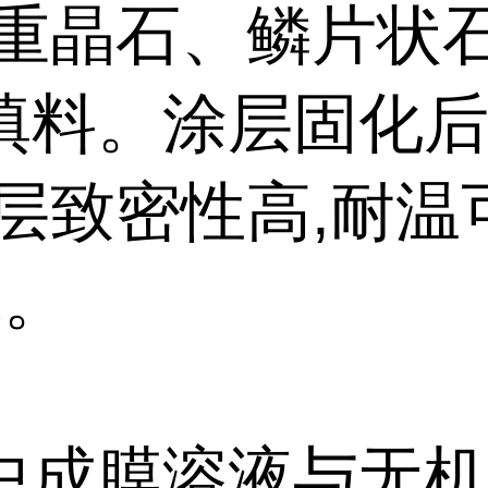
以重晶石、鳞片状
填料。涂层固化后
涂层致密性高,耐温
℃。
中成膜溶液与无