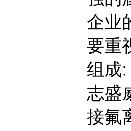
企业
要重
组成:
志盛
接氟