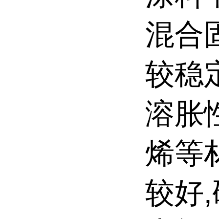
混合
较稳
溶胀
烯等
较好