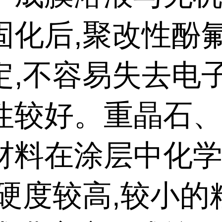
固化后,聚改性酚
定,不容易失去电子
性较好。重晶石
材料在涂层中化
,硬度较高,较小的