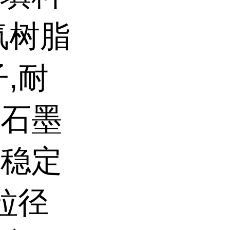
氟树脂
,耐
、石墨
学稳定
粒径