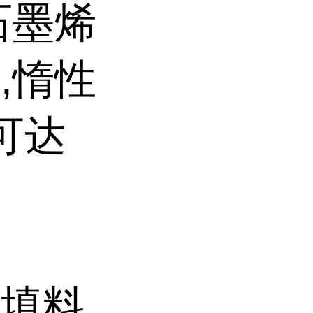
石墨烯
,惰性
可达
机填料