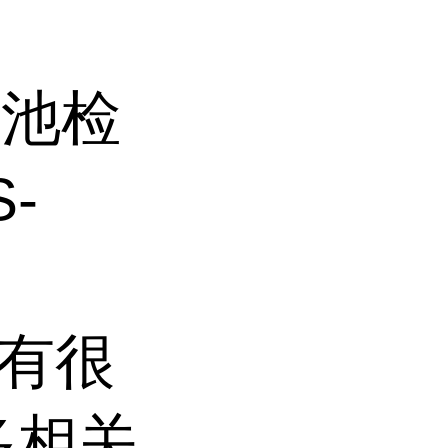
水池检
-
子有很
多相关