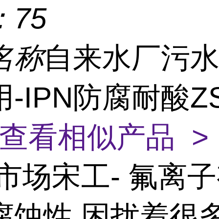
：
75
名称
自来水厂污
-IPN防腐耐酸ZS
查看相似产品 >
市场宋工- 氟离
腐蚀性,困扰着很