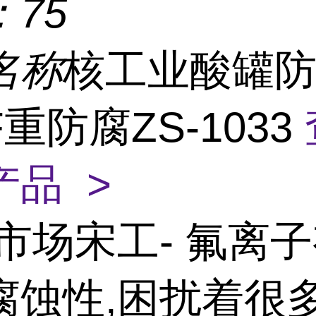
：
75
名称
核工业酸罐
重防腐ZS-1033
产品 >
市场宋工- 氟离
腐蚀性,困扰着很