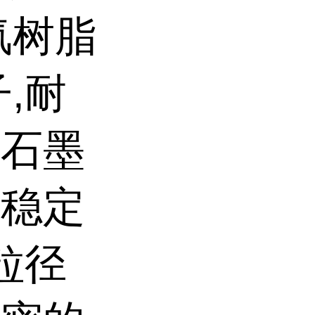
氟树脂
,耐
、石墨
学稳定
粒径