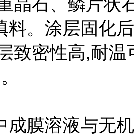
以重晶石、鳞片状
填料。涂层固化后
涂层致密性高,耐温
℃。
中成膜溶液与无