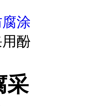
防腐涂
采用酚
腐采