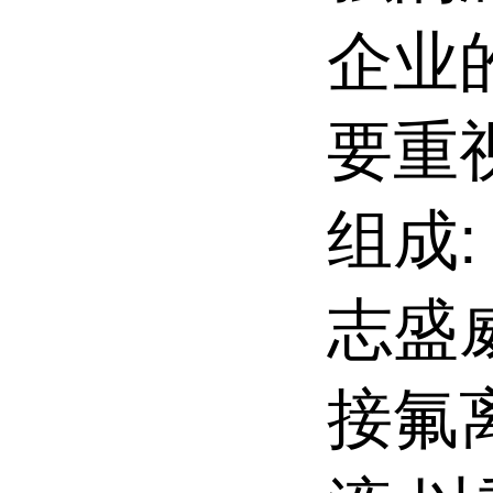
企业
要重
组成:
志盛
接氟