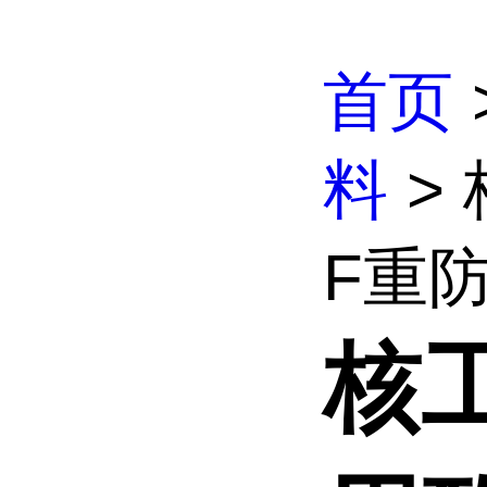
首页
料
>
F重防
核