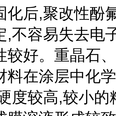
固化后,聚改性酚
定,不容易失去电子
性较好。重晶石
材料在涂层中化
,硬度较高,较小的