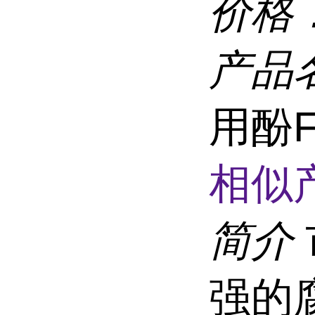
价格
产品
用酚F
相似
简介
强的