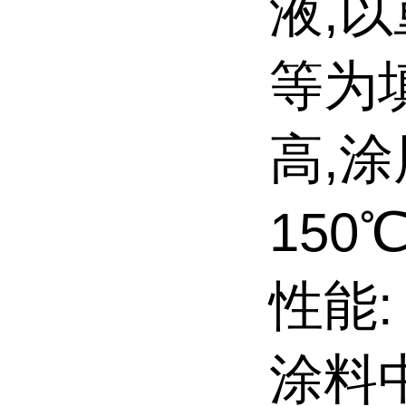
液,
等为
高,
150
性能:
涂料