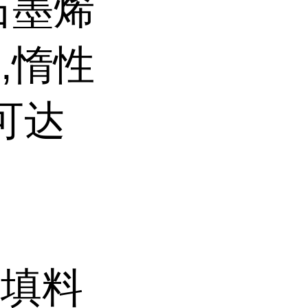
石墨烯
,惰性
可达
机填料