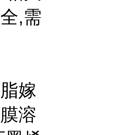
全,需
树脂嫁
成膜溶