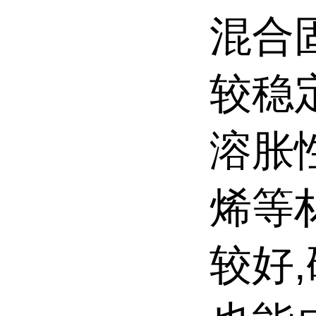
混合
较稳
溶胀
烯等
较好