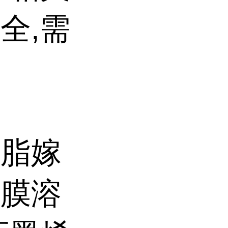
全,需
树脂嫁
成膜溶