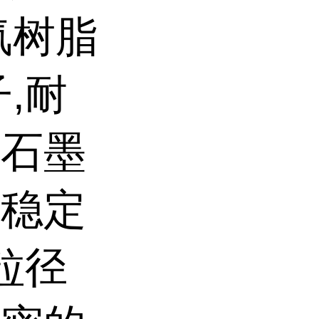
氟树脂
,耐
、石墨
学稳定
粒径