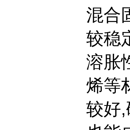
混合
较稳
溶胀
烯等
较好