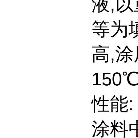
液,
等为
高,
150
性能:
涂料