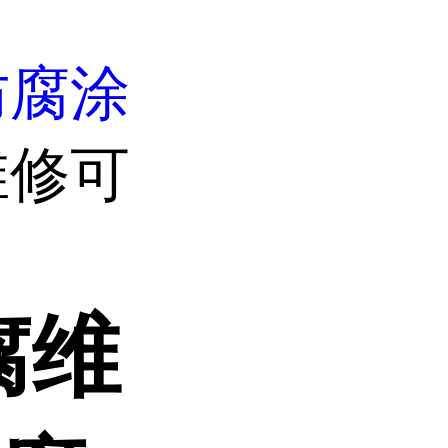
防腐涂
维修可
腐维