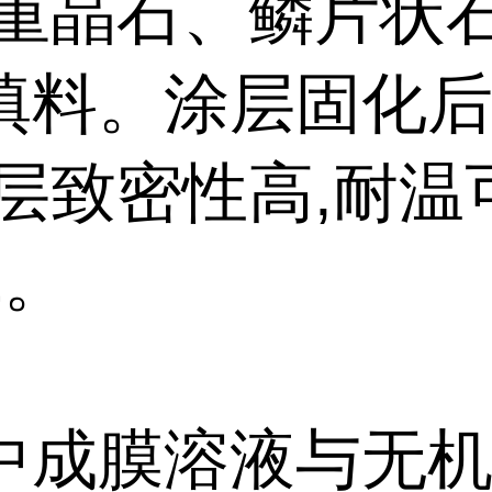
以重晶石、鳞片状
填料。涂层固化后
涂层致密性高,耐温
℃。
中成膜溶液与无