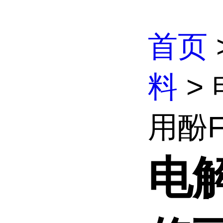
首页
料
>
用酚F
电