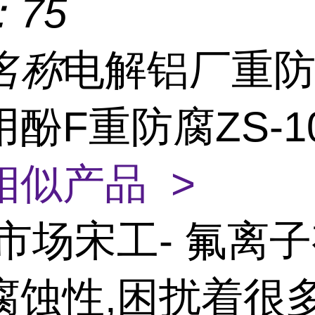
：
75
名称
电解铝厂重
酚F重防腐ZS-10
相似产品 >
市场宋工- 氟离
腐蚀性,困扰着很