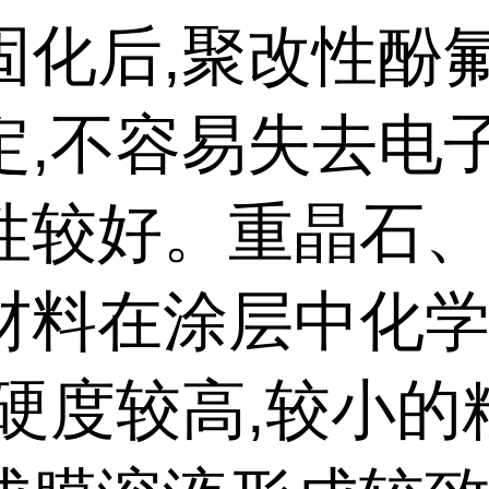
固化后,聚改性酚
定,不容易失去电子
性较好。重晶石
材料在涂层中化
,硬度较高,较小的