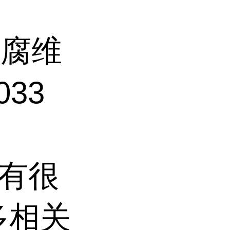
防腐维
33
子有很
多相关