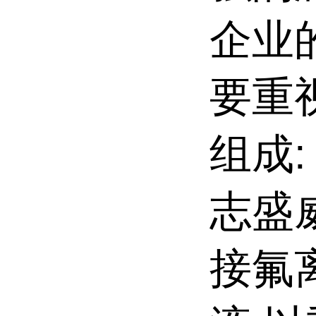
企业
要重
组成:
志盛
接氟