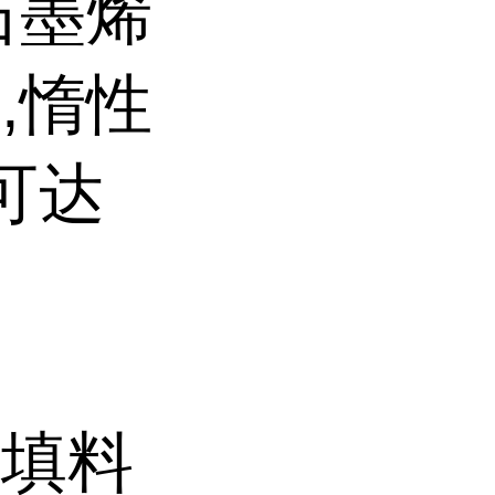
石墨烯
,惰性
可达
机填料