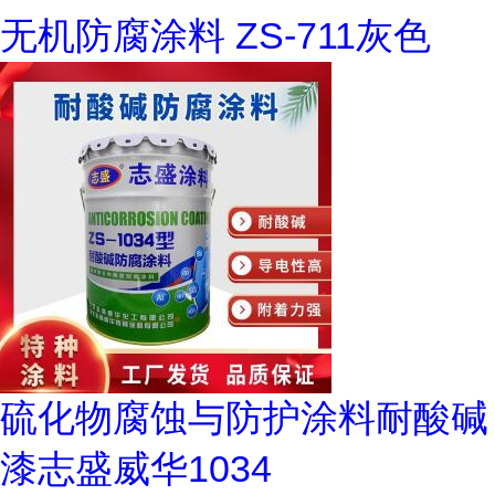
无机防腐涂料 ZS-711灰色
硫化物腐蚀与防护涂料耐酸碱
漆志盛威华1034