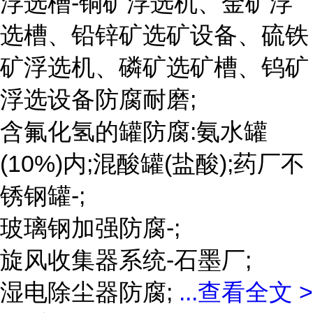
浮选槽-铜矿浮选机、金矿浮
选槽、铅锌矿选矿设备、硫铁
矿浮选机、磷矿选矿槽、钨矿
浮选设备防腐耐磨;
含氟化氢的罐防腐:氨水罐
(10%)内;混酸罐(盐酸);药厂不
锈钢罐-;
玻璃钢加强防腐-;
旋风收集器系统-石墨厂;
湿电除尘器防腐;
...
查看全文 >