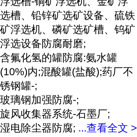
浮选槽-铜矿浮选机、金矿浮
选槽、铅锌矿选矿设备、硫铁
矿浮选机、磷矿选矿槽、钨矿
浮选设备防腐耐磨;
含氟化氢的罐防腐:氨水罐
(10%)内;混酸罐(盐酸);药厂不
锈钢罐-;
玻璃钢加强防腐-;
旋风收集器系统-石墨厂;
湿电除尘器防腐;
...
查看全文 >