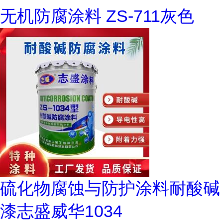
无机防腐涂料 ZS-711灰色
硫化物腐蚀与防护涂料耐酸碱
漆志盛威华1034