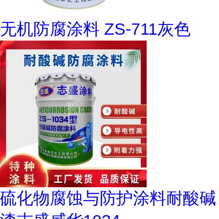
无机防腐涂料 ZS-711灰色
硫化物腐蚀与防护涂料耐酸碱