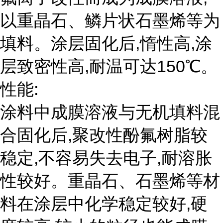
以重晶石、鳞片状石墨烯等为
填料。涂层固化后,惰性高,涂
层致密性高,耐温可达150℃。
性能:
涂料中成膜溶液与无机填料混
合固化后,聚改性酚氟树脂较
稳定,不容易失去电子,耐溶胀
性较好。重晶石、石墨烯等材
料在涂层中化学稳定较好,硬