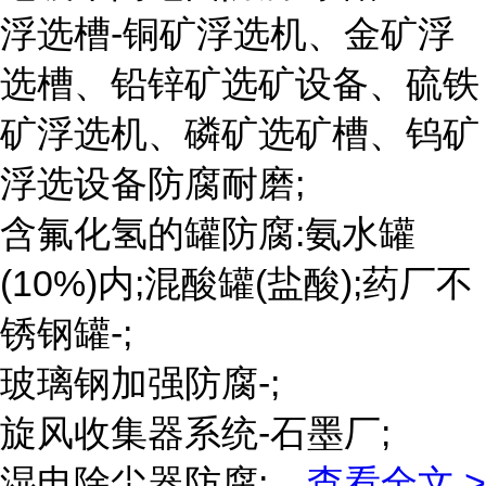
浮选槽-铜矿浮选机、金矿浮
选槽、铅锌矿选矿设备、硫铁
矿浮选机、磷矿选矿槽、钨矿
浮选设备防腐耐磨;
含氟化氢的罐防腐:氨水罐
(10%)内;混酸罐(盐酸);药厂不
锈钢罐-;
玻璃钢加强防腐-;
旋风收集器系统-石墨厂;
湿电除尘器防腐;
...
查看全文 >