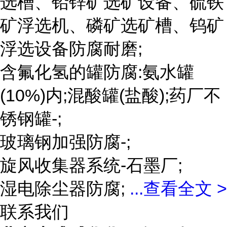
选槽、铅锌矿选矿设备、硫铁
矿浮选机、磷矿选矿槽、钨矿
浮选设备防腐耐磨;
含氟化氢的罐防腐:氨水罐
(10%)内;混酸罐(盐酸);药厂不
锈钢罐-;
玻璃钢加强防腐-;
旋风收集器系统-石墨厂;
湿电除尘器防腐;
...
查看全文 >
联系我们