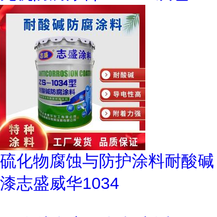
硫化物腐蚀与防护涂料耐酸碱
漆志盛威华1034