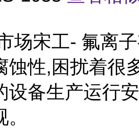
市场宋工- 氟离
腐蚀性,困扰着很
的设备生产运行安
视。