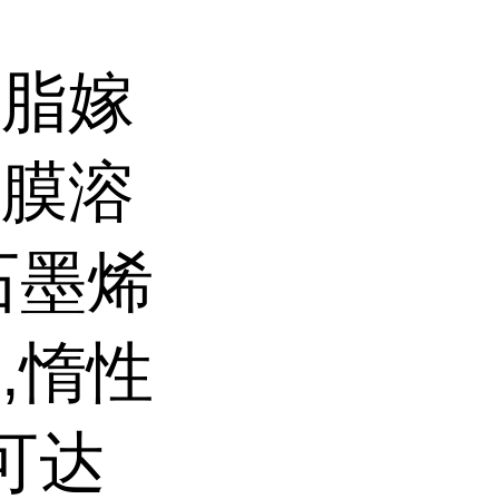
树脂嫁
成膜溶
石墨烯
,惰性
可达