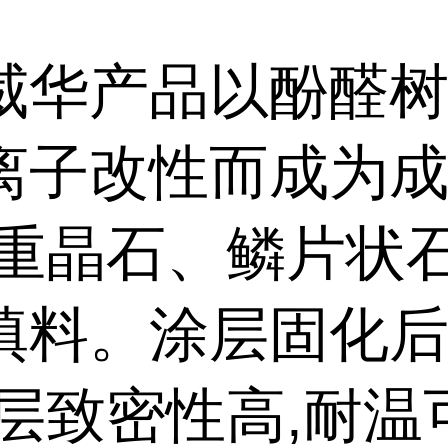
威华产品以酚醛
离子改性而成为
以重晶石、鳞片状
填料。涂层固化后
涂层致密性高,耐温