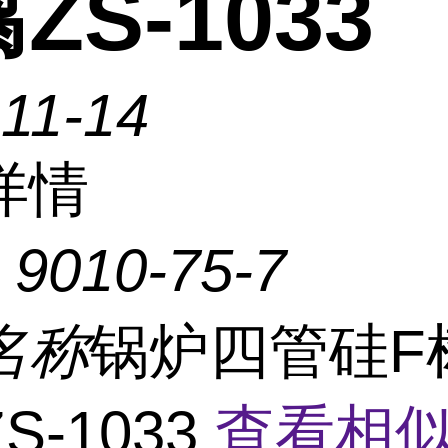
ZS-1033
11-14
详情
：
9010-75-7
名称
锅炉四管硅F
S-1033
查看相