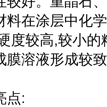
性较好。重晶石
材料在涂层中化
,硬度较高,较小的
成膜溶液形成较
。
亮点: