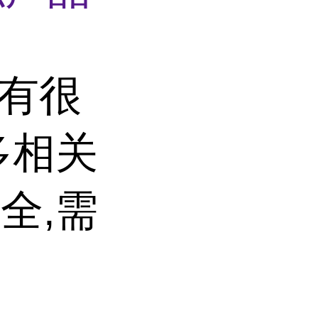
子有很
多相关
全,需