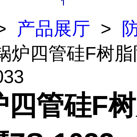
>
产品展厅
>
 锅炉四管硅F树脂
033
炉四管硅F