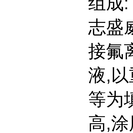
组成:
志盛
接氟
液,
等为
高,