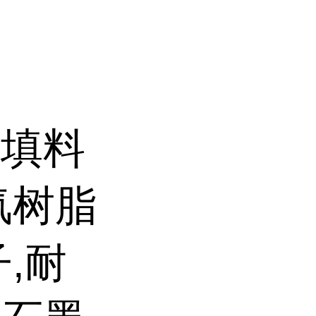
机填料
氟树脂
,耐