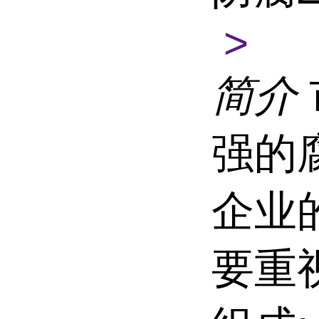
>
简介
强的
企业
要重