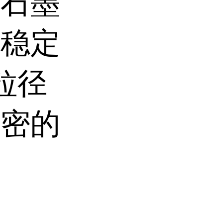
、石墨
学稳定
粒径
致密的