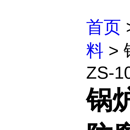
首页
料
>
ZS-1
锅