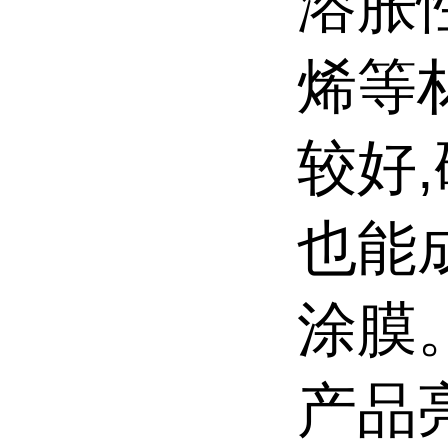
溶胀
烯等
较好
也能
涂膜
产品