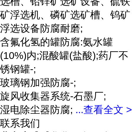
选槽、铅锌矿选矿设备、硫铁
矿浮选机、磷矿选矿槽、钨矿
浮选设备防腐耐磨;
含氟化氢的罐防腐:氨水罐
(10%)内;混酸罐(盐酸);药厂不
锈钢罐-;
玻璃钢加强防腐-;
旋风收集器系统-石墨厂;
湿电除尘器防腐;
...
查看全文 >
联系我们