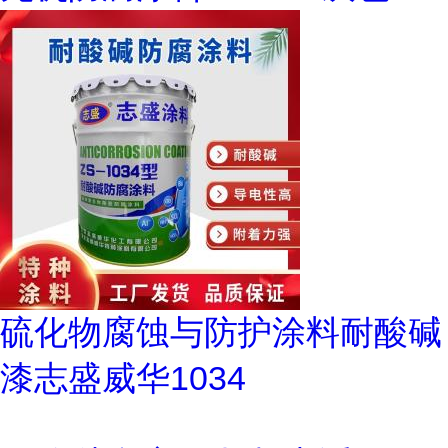
硫化物腐蚀与防护涂料耐酸碱
漆志盛威华1034