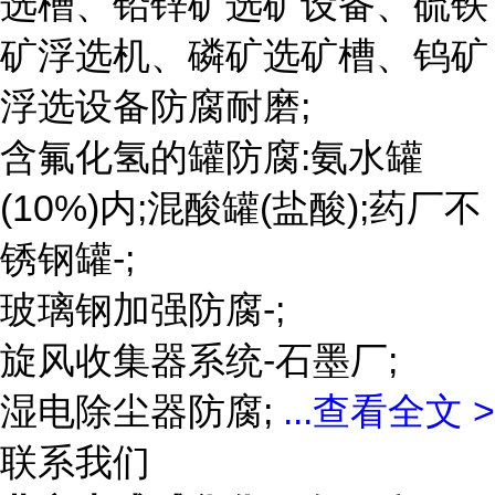
选槽、铅锌矿选矿设备、硫铁
矿浮选机、磷矿选矿槽、钨矿
浮选设备防腐耐磨;
含氟化氢的罐防腐:氨水罐
(10%)内;混酸罐(盐酸);药厂不
锈钢罐-;
玻璃钢加强防腐-;
旋风收集器系统-石墨厂;
湿电除尘器防腐;
...
查看全文 >
联系我们