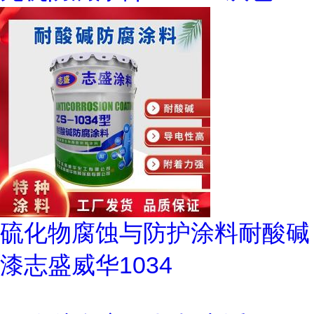
硫化物腐蚀与防护涂料耐酸碱
漆志盛威华1034