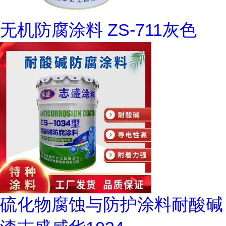
无机防腐涂料 ZS-711灰色
硫化物腐蚀与防护涂料耐酸碱