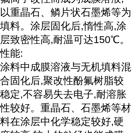
以重晶石、鳞片状石墨烯等为
填料。涂层固化后,惰性高,涂
层致密性高,耐温可达150℃。
性能:
涂料中成膜溶液与无机填料混
合固化后,聚改性酚氟树脂较
稳定,不容易失去电子,耐溶胀
性较好。重晶石、石墨烯等材
料在涂层中化学稳定较好,硬