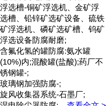
浮选槽-铜矿浮选机、金矿浮
选槽、铅锌矿选矿设备、硫铁
矿浮选机、磷矿选矿槽、钨矿
浮选设备防腐耐磨;
含氟化氢的罐防腐:氨水罐
(10%)内;混酸罐(盐酸);药厂不
锈钢罐-;
玻璃钢加强防腐-;
旋风收集器系统-石墨厂;
湿电除尘器防腐;
...
查看全文 >