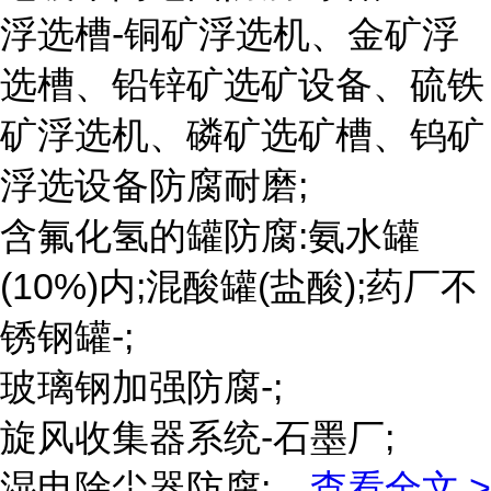
浮选槽-铜矿浮选机、金矿浮
选槽、铅锌矿选矿设备、硫铁
矿浮选机、磷矿选矿槽、钨矿
浮选设备防腐耐磨;
含氟化氢的罐防腐:氨水罐
(10%)内;混酸罐(盐酸);药厂不
锈钢罐-;
玻璃钢加强防腐-;
旋风收集器系统-石墨厂;
湿电除尘器防腐;
...
查看全文 >