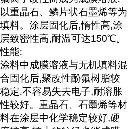
以重晶石、鳞片状石墨烯等为
填料。涂层固化后,惰性高,涂
层致密性高,耐温可达150℃。
性能:
涂料中成膜溶液与无机填料混
合固化后,聚改性酚氟树脂较
稳定,不容易失去电子,耐溶胀
性较好。重晶石、石墨烯等材
料在涂层中化学稳定较好,硬