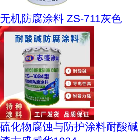
无机防腐涂料 ZS-711灰色
硫化物腐蚀与防护涂料耐酸碱