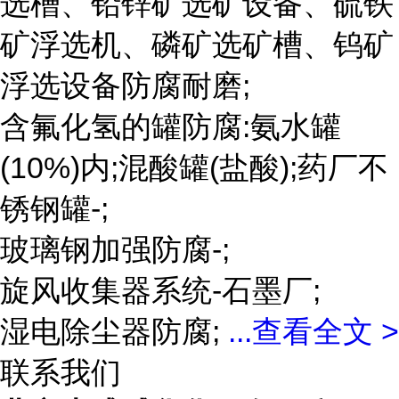
选槽、铅锌矿选矿设备、硫铁
矿浮选机、磷矿选矿槽、钨矿
浮选设备防腐耐磨;
含氟化氢的罐防腐:氨水罐
(10%)内;混酸罐(盐酸);药厂不
锈钢罐-;
玻璃钢加强防腐-;
旋风收集器系统-石墨厂;
湿电除尘器防腐;
...
查看全文 >
联系我们