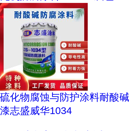
硫化物腐蚀与防护涂料耐酸碱
漆志盛威华1034