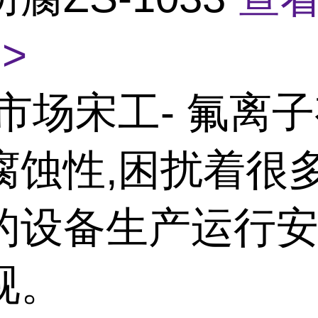
>
市场宋工- 氟离
腐蚀性,困扰着很
的设备生产运行安
视。