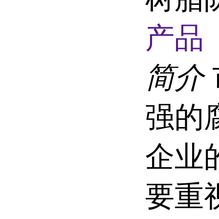
产品 
简介
强的
企业
要重