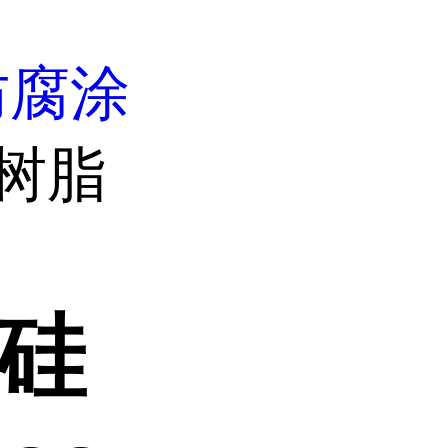
防腐涂
树脂
F硅