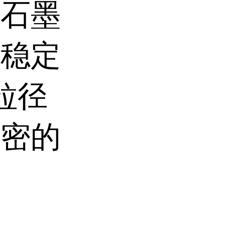
、石墨
学稳定
粒径
致密的