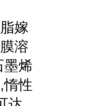
树脂嫁
成膜溶
石墨烯
,惰性
可达