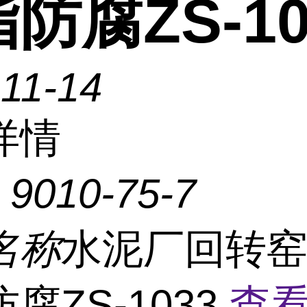
防腐ZS-10
11-14
详情
：
9010-75-7
名称
水泥厂回转窑
腐ZS-1033
查