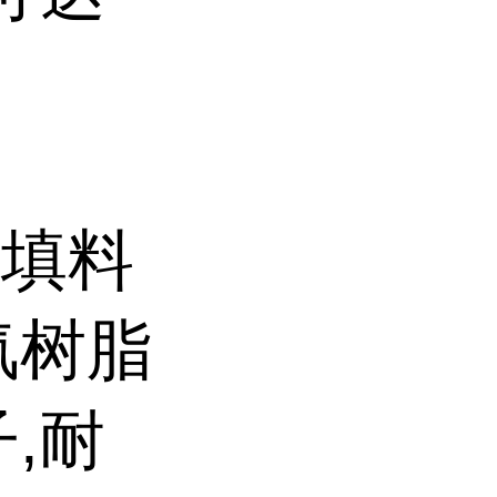
机填料
氟树脂
,耐