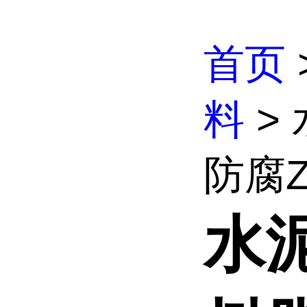
首页
料
>
防腐ZS
水