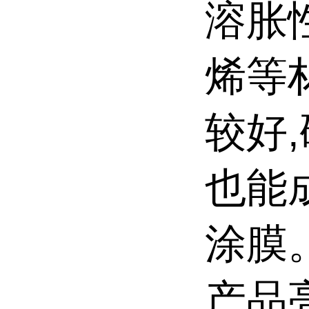
溶胀
烯等
较好
也能
涂膜
产品