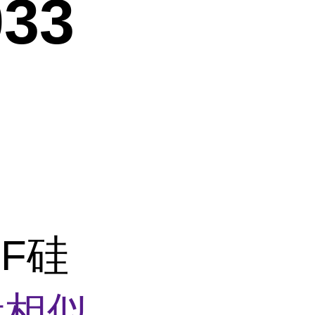
33
F硅
看相似