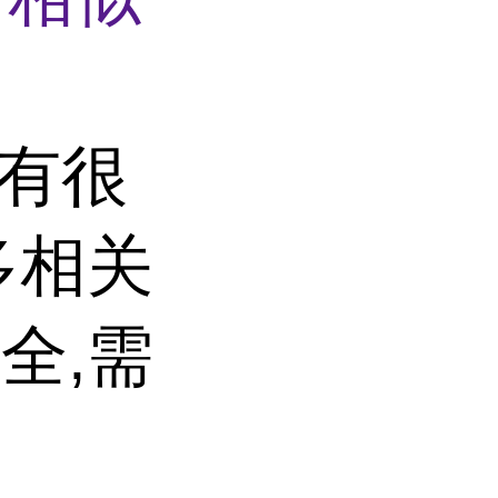
子有很
多相关
全,需