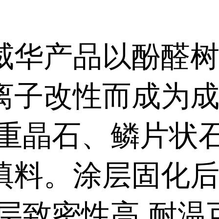
威华产品以酚醛
离子改性而成为
以重晶石、鳞片状
填料。涂层固化后
涂层致密性高,耐温