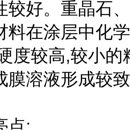
性较好。重晶石
材料在涂层中化
,硬度较高,较小的
成膜溶液形成较
。
亮点: