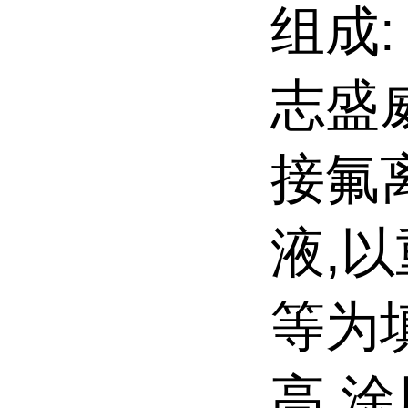
组成:
志盛
接氟
液,
等为
高,