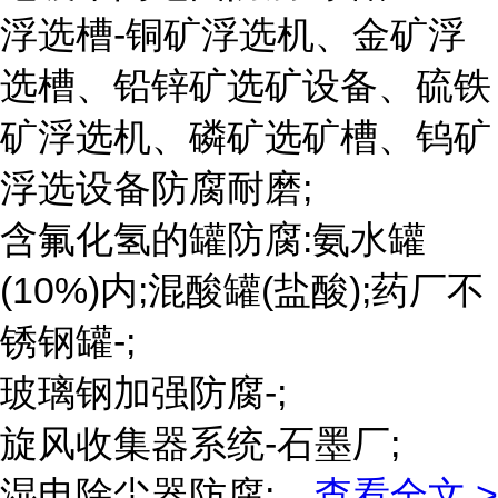
浮选槽-铜矿浮选机、金矿浮
选槽、铅锌矿选矿设备、硫铁
矿浮选机、磷矿选矿槽、钨矿
浮选设备防腐耐磨;
含氟化氢的罐防腐:氨水罐
(10%)内;混酸罐(盐酸);药厂不
锈钢罐-;
玻璃钢加强防腐-;
旋风收集器系统-石墨厂;
湿电除尘器防腐;
...
查看全文 >