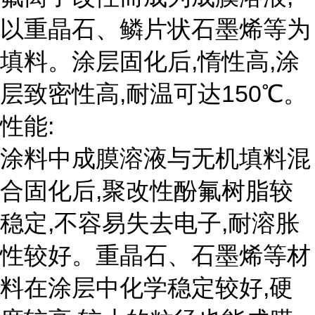
以重晶石、鳞片状石墨烯等为
填料。涂层固化后,惰性高,涂
层致密性高,耐温可达150℃。
性能:
涂料中成膜溶液与无机填料混
合固化后,聚改性酚氟树脂较
稳定,不容易失去电子,耐溶胀
性较好。重晶石、石墨烯等材
料在涂层中化学稳定较好,硬