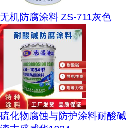
无机防腐涂料 ZS-711灰色
硫化物腐蚀与防护涂料耐酸碱