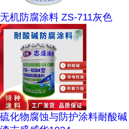
无机防腐涂料 ZS-711灰色
硫化物腐蚀与防护涂料耐酸碱