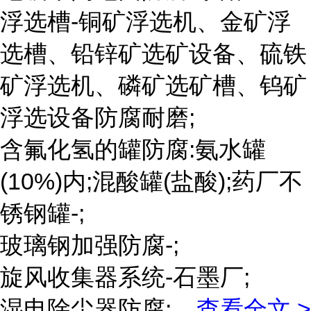
浮选槽-铜矿浮选机、金矿浮
选槽、铅锌矿选矿设备、硫铁
矿浮选机、磷矿选矿槽、钨矿
浮选设备防腐耐磨;
含氟化氢的罐防腐:氨水罐
(10%)内;混酸罐(盐酸);药厂不
锈钢罐-;
玻璃钢加强防腐-;
旋风收集器系统-石墨厂;
湿电除尘器防腐;
...
查看全文 >