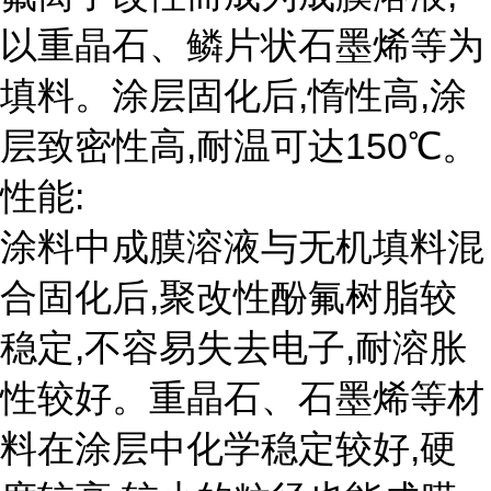
以重晶石、鳞片状石墨烯等为
填料。涂层固化后,惰性高,涂
层致密性高,耐温可达150℃。
性能:
涂料中成膜溶液与无机填料混
合固化后,聚改性酚氟树脂较
稳定,不容易失去电子,耐溶胀
性较好。重晶石、石墨烯等材
料在涂层中化学稳定较好,硬