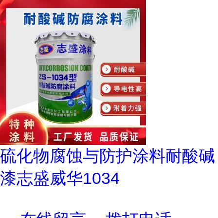
硫化物腐蚀与防护涂料耐酸碱
漆志盛威华1034