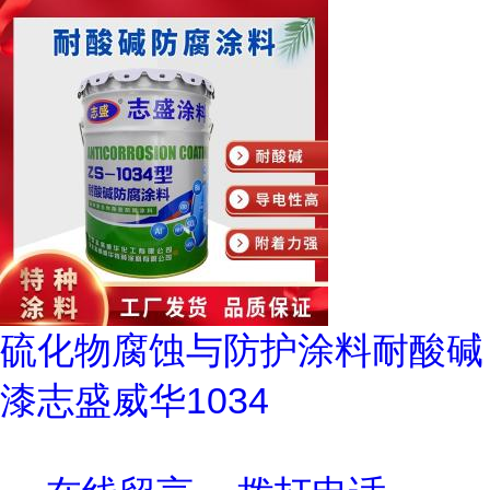
硫化物腐蚀与防护涂料耐酸碱
漆志盛威华1034