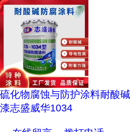
硫化物腐蚀与防护涂料耐酸碱
漆志盛威华1034