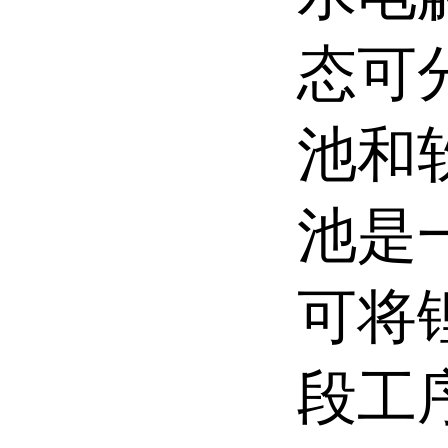
态可
池和
池是
可将
段工