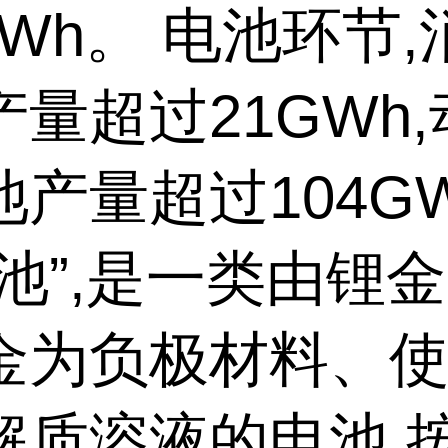
GWh。 电池环节
量超过21GWh
池产量超过104G
电池”,是一类由锂
金为负极材料、
解质溶液的电池,