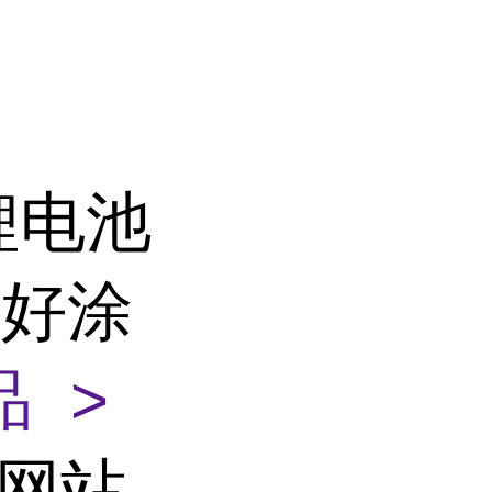
锂电池
腐好涂
 >
部网站