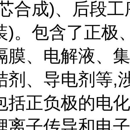
电芯合成)、后段工
装)。包含了正极
隔膜、电解液、
结剂、导电剂等,
包括正负极的电
锂离子传导和电子