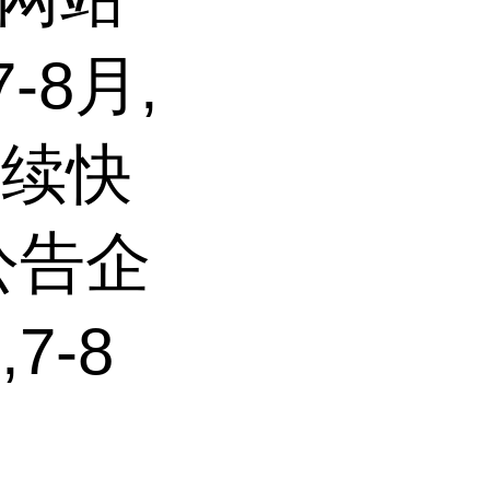
-8月,
持续快
公告企
7-8
过