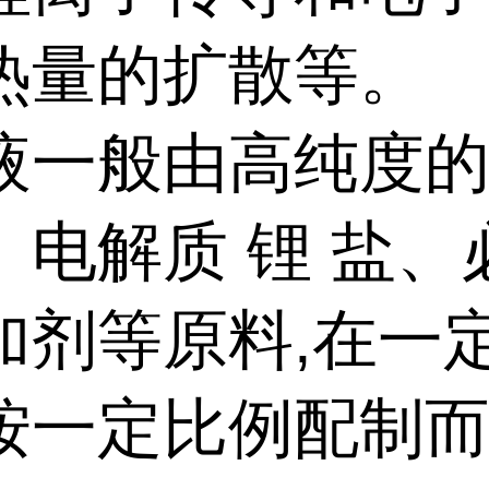
热量的扩散等。
液一般由高纯度
、电解质 锂 盐、
加剂等原料,在一
按一定比例配制