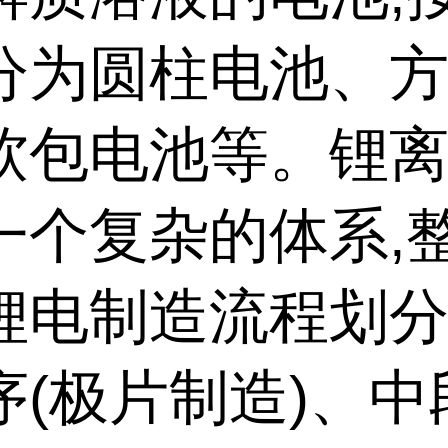
分为圆柱电池、
软包电池等。锂
一个复杂的体系,
锂电制造流程划
序(极片制造)、中