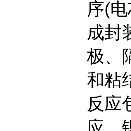
序(
成封
极、
和粘
反应
应、