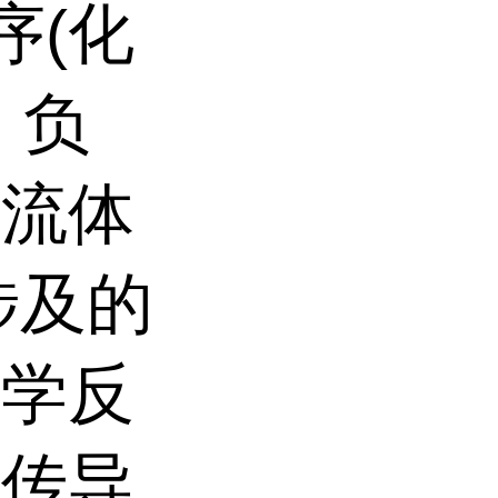
序(化
、负
集流体
涉及的
化学反
传导,