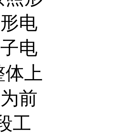
方形电
离子电
整体上
分为前
段工