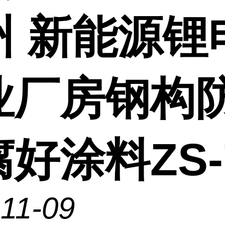
州 新能源锂
业厂房钢构
好涂料ZS-
11-09