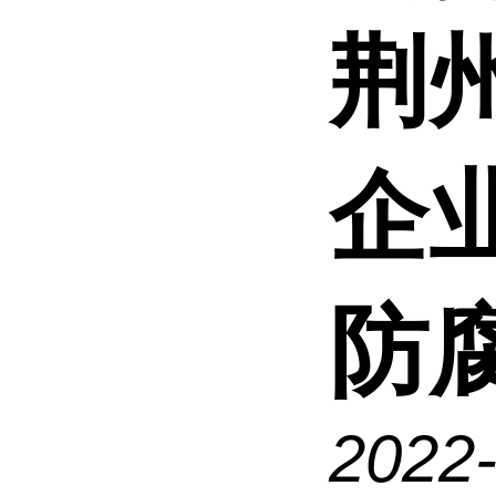
荆
企
防腐
2022-