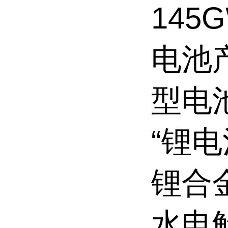
145
电池产
型电
“锂
锂合
水电