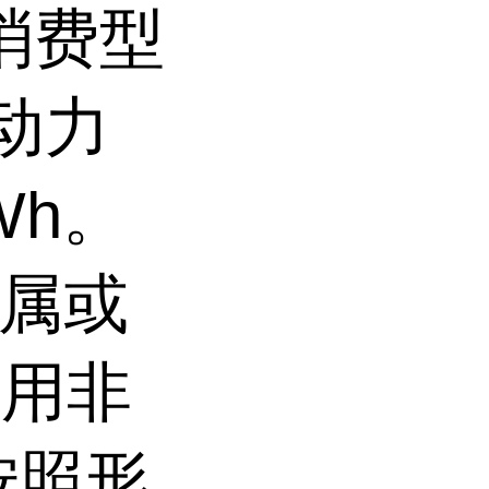
,消费型
,动力
Wh。
金属或
使用非
按照形