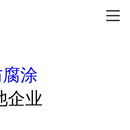
防腐涂
池企业