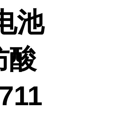
电池
防酸
711