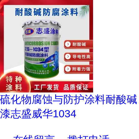
硫化物腐蚀与防护涂料耐酸碱
漆志盛威华1034