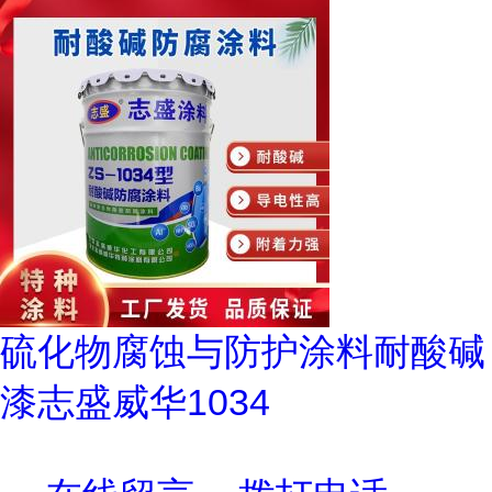
硫化物腐蚀与防护涂料耐酸碱
漆志盛威华1034