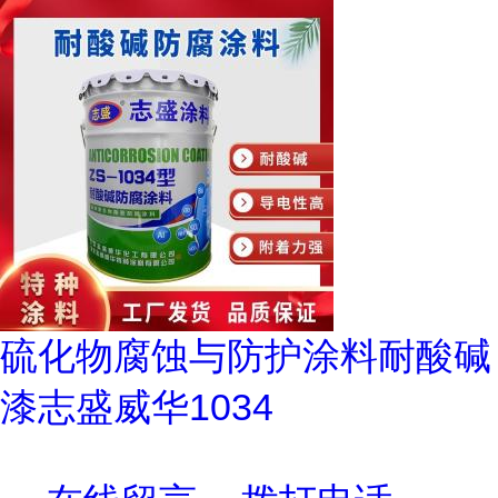
硫化物腐蚀与防护涂料耐酸碱
漆志盛威华1034