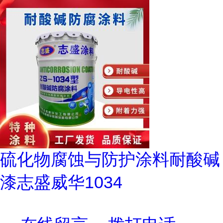
硫化物腐蚀与防护涂料耐酸碱
漆志盛威华1034