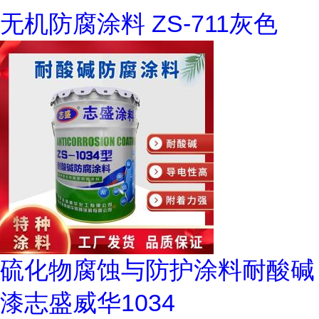
无机防腐涂料 ZS-711灰色
硫化物腐蚀与防护涂料耐酸碱
漆志盛威华1034