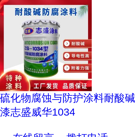
硫化物腐蚀与防护涂料耐酸碱
漆志盛威华1034