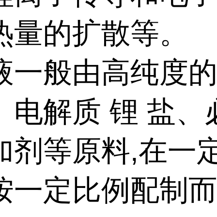
热量的扩散等。
液一般由高纯度
、电解质 锂 盐、
加剂等原料,在一
按一定比例配制