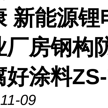
康 新能源锂
业厂房钢构
好涂料ZS-
11-09