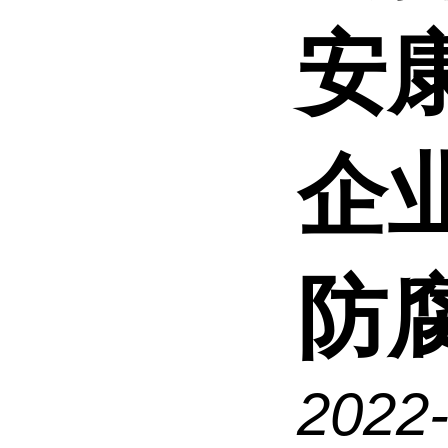
安
企
防腐
2022-