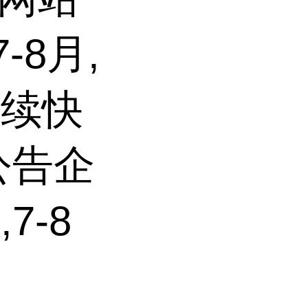
-8月,
持续快
公告企
7-8
过