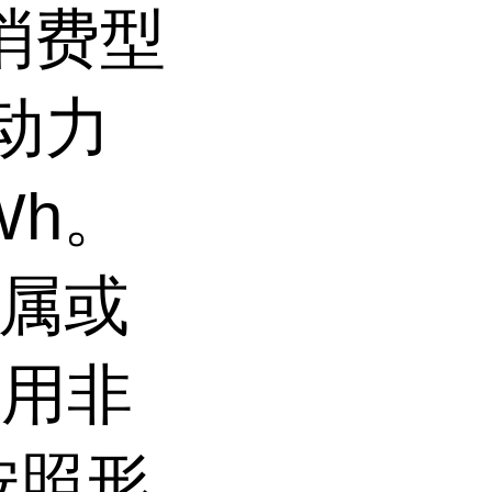
,消费型
,动力
Wh。
金属或
使用非
按照形