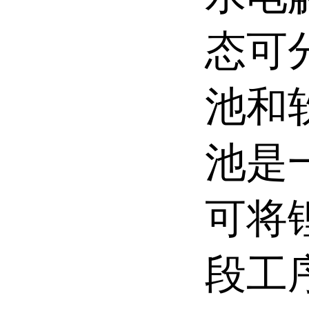
态可
池和
池是
可将
段工