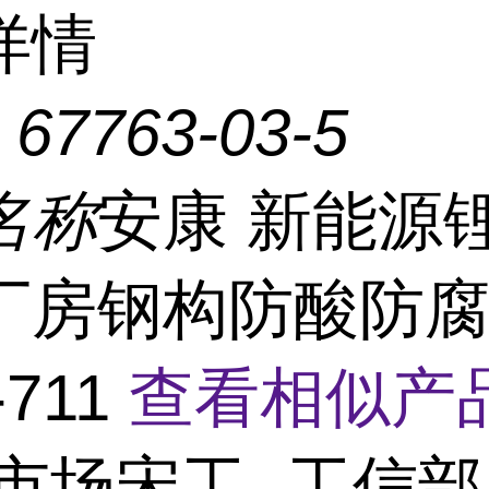
详情
：
67763-03-5
名称
安康 新能源
厂房钢构防酸防
-711
查看相似产品
市场宋工- 工信