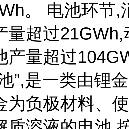
GWh。 电池环节
量超过21GWh
池产量超过104G
电池”,是一类由锂
金为负极材料、
解质溶液的电池,