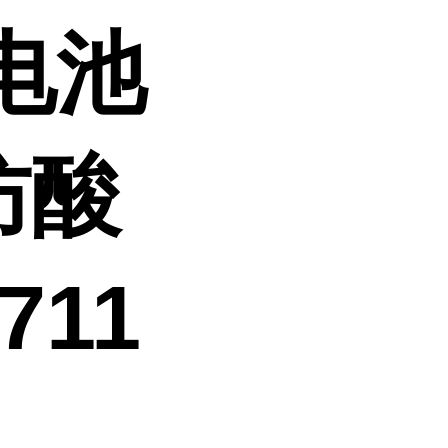
电池
防酸
711