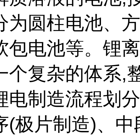
分为圆柱电池、
软包电池等。锂
一个复杂的体系,
锂电制造流程划
序(极片制造)、中