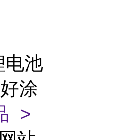
锂电池
腐好涂
 >
部网站