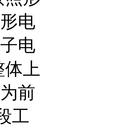
方形电
离子电
整体上
分为前
段工