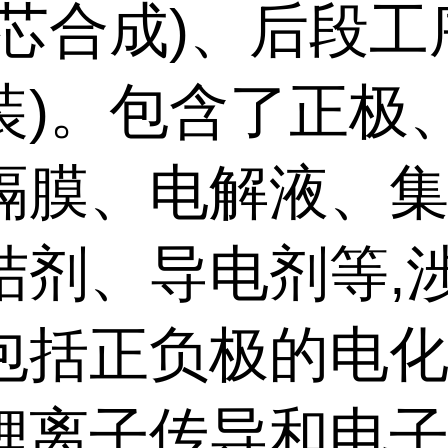
电芯合成)、后段工
装)。包含了正极
隔膜、电解液、
结剂、导电剂等,
包括正负极的电
锂离子传导和电子