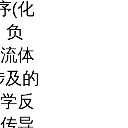
序(化
、负
集流体
涉及的
化学反
传导,