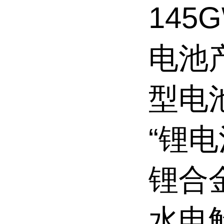
145
电池产
型电
“锂
锂合
水电