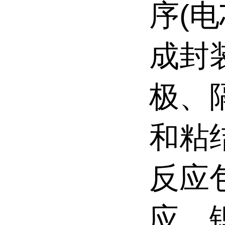
序(
成封
极、
和粘
反应
应、