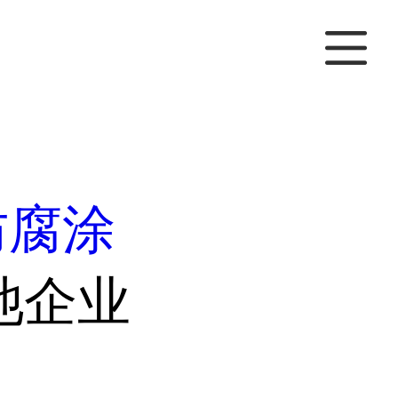
防腐涂
池企业