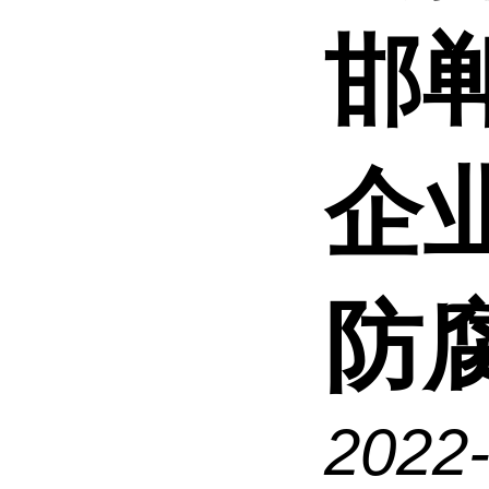
邯
企
防腐
2022-