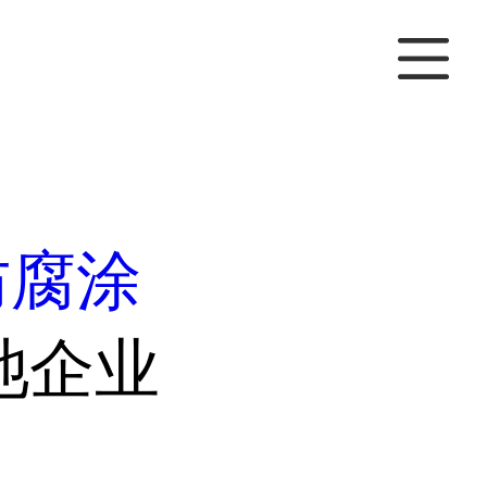
防腐涂
池企业