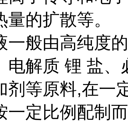
热量的扩散等。
液一般由高纯度
、电解质 锂 盐、
加剂等原料,在一
按一定比例配制