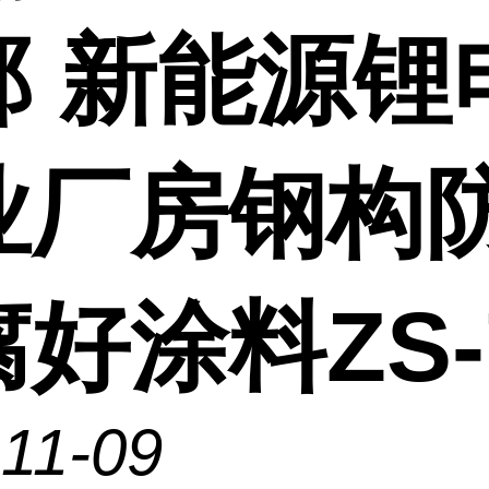
郸 新能源锂
业厂房钢构
好涂料ZS-
11-09