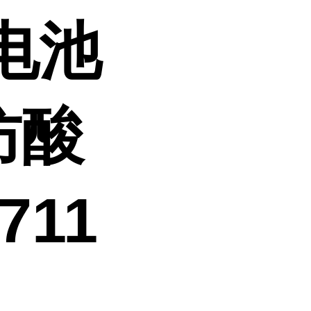
电池
防酸
711