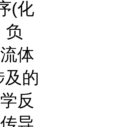
序(化
、负
集流体
涉及的
化学反
传导,