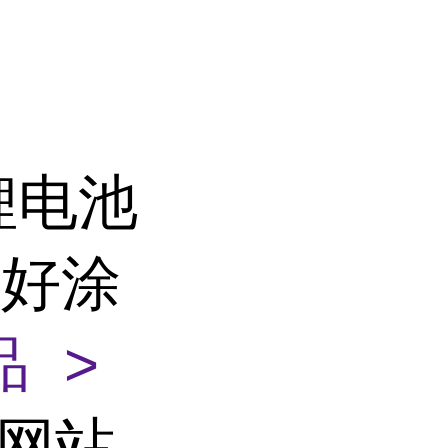
锂电池
腐好涂
 >
部网站