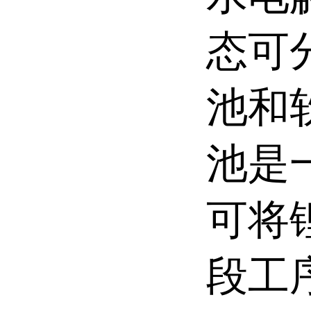
态可
池和
池是
可将
段工