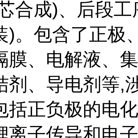
电芯合成)、后段工
装)。包含了正极
隔膜、电解液、
结剂、导电剂等,
包括正负极的电
锂离子传导和电子