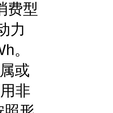
,消费型
,动力
Wh。
金属或
使用非
按照形