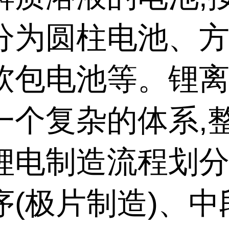
分为圆柱电池、
软包电池等。锂
一个复杂的体系,
锂电制造流程划
序(极片制造)、中