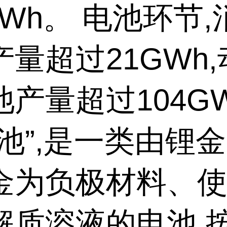
GWh。 电池环节
量超过21GWh
池产量超过104G
电池”,是一类由锂
金为负极材料、
解质溶液的电池,