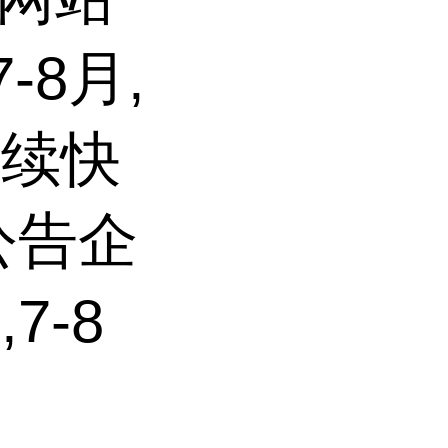
-8月,
持续快
公告企
7-8
过