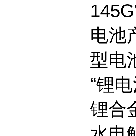
145
电池产
型电
“锂
锂合
水电