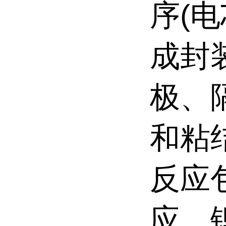
序(
成封
极、
和粘
反应
应、