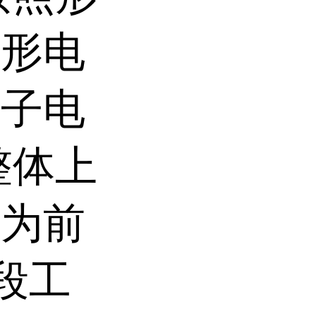
方形电
离子电
整体上
分为前
段工