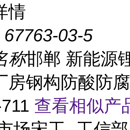
详情
：
67763-03-5
名称
邯郸 新能源
厂房钢构防酸防
-711
查看相似产品
市场宋工- 工信