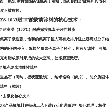
好，氟酸 涂料也能防住氢离子渗透，能好的保护金属和其他材
质不被腐蚀。
ZS-1033
耐HF酸防腐涂料的核心技术：
?
耐高温（
150
℃）酚醛嫁接氟离子改性树脂
氟离子极性强，饱和的氟离子植入可有效排斥阻止游离或分子结
构的
HF
的侵入，嫁接的氟离子离子半径小，具有互渗性，可填
充树脂成膜时形成的较大空隙，使漆膜更致密。
?
填充纳米功能性填料
重晶石（高纯，板状硫酸钡）、纳米铬粉（鳞片）、防介质固体
填料（鳞片）
?
去极化核心技术
ZS
产品颜填料在特殊工艺下进行活化进而进行极化处理，极化