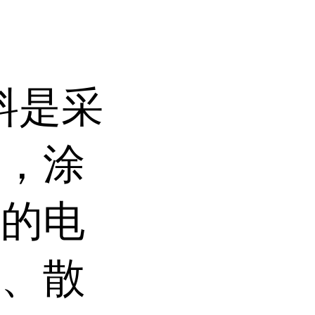
涂料是采
成，涂
内的电
射、散