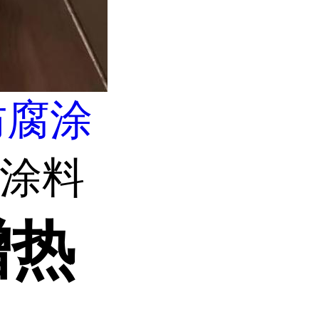
防腐涂
热涂料
增热