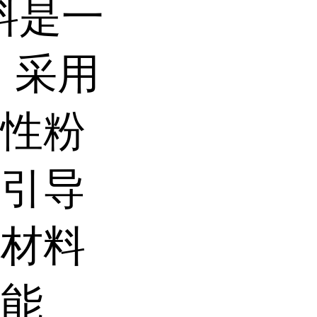
涂料是一
，采用
磁性粉
内引导
体材料
官能