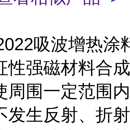
-2022吸波增热
征性强磁材料合
使周围一定范围
不发生反射、折