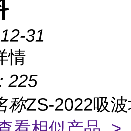
料
-12-31
详情
：
225
名称
ZS-2022吸
查看相似产品 >