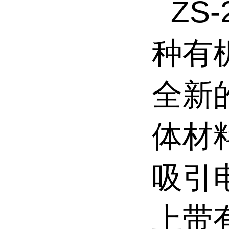
ZS
种有
全新
体材
吸引
上带