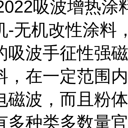
-2022吸波增热
机
-
无机改性涂料
的吸波手征性强
料，在一定范围
电磁波，而且粉
有多种类多数量