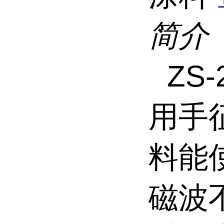
简介
ZS
用手
料能
磁波