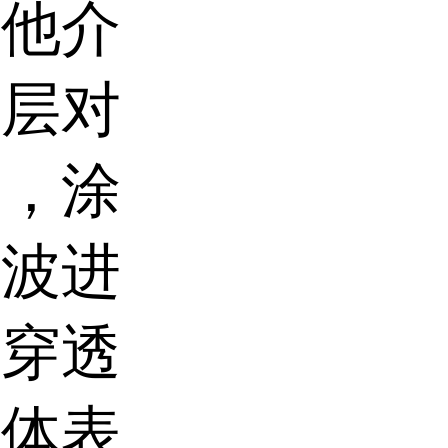
其他介
涂层对
低，涂
磁波进
接穿透
物体表