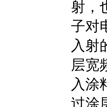
射，
子对
入射
层宽
入涂
过涂