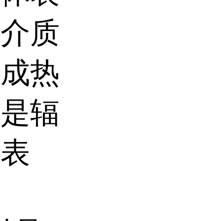
的介质
变成热
或是辐
体表