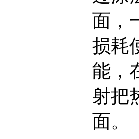
面，
损耗
能，
射把
面。