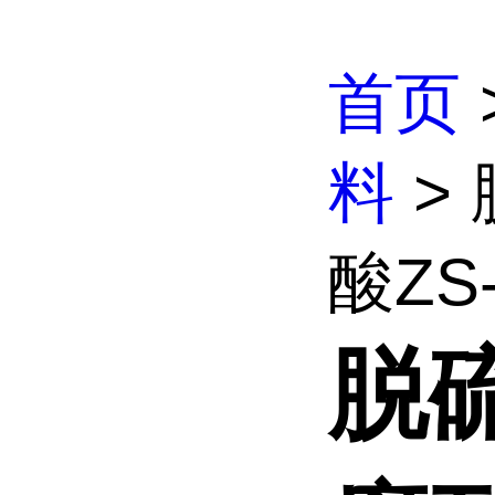
首页
料
>
酸ZS-
脱