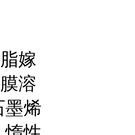
树脂嫁
成膜溶
石墨烯
,惰性