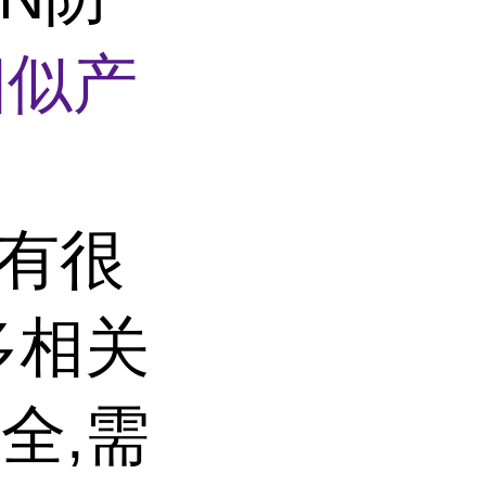
相似产
子有很
多相关
全,需