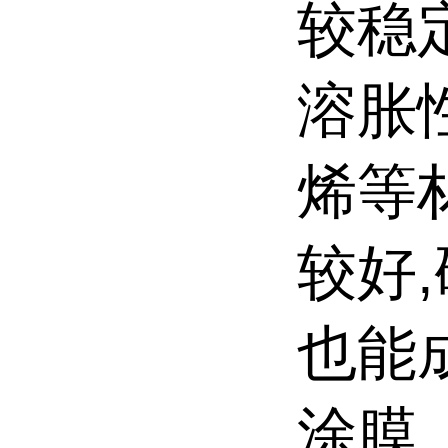
较稳
溶胀
烯等
较好
也能
涂膜