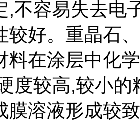
定,不容易失去电子
性较好。重晶石
材料在涂层中化
,硬度较高,较小的
成膜溶液形成较
。