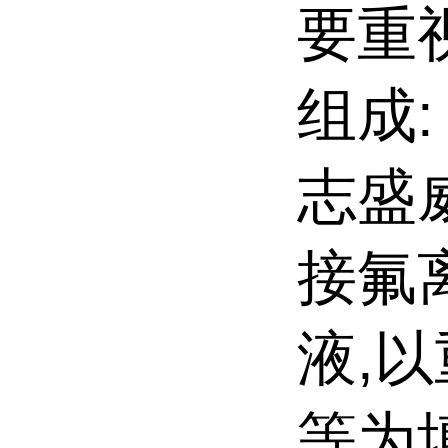
要重
组成:
志盛
接氟
液,
等为