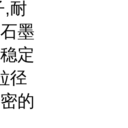
,耐
、石墨
学稳定
粒径
致密的