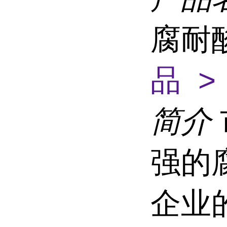
腐耐酸
品 >
简介
强的
企业