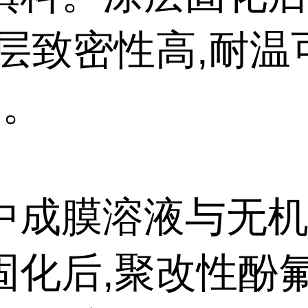
涂层致密性高,耐温
℃。
中成膜溶液与无
固化后,聚改性酚