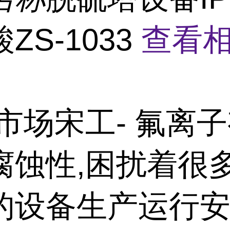
ZS-1033
查看
市场宋工- 氟离
腐蚀性,困扰着很
的设备生产运行安