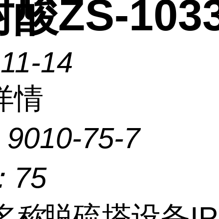
酸ZS-103
11-14
详情
：
9010-75-7
：
75
名称
脱硫塔设备IP