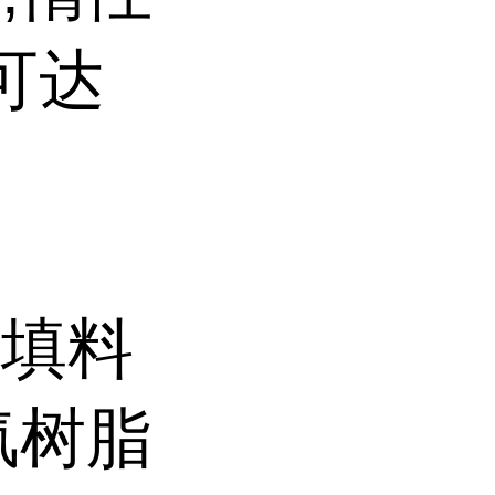
可达
机填料
氟树脂