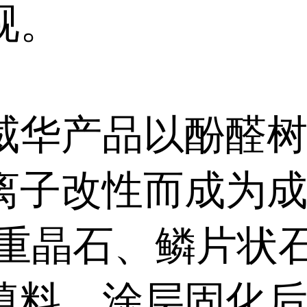
视。
威华产品以酚醛
离子改性而成为
以重晶石、鳞片状
填料。涂层固化后