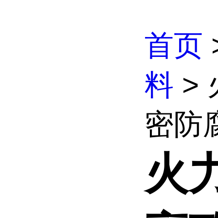
首页
料
>
密防腐
火