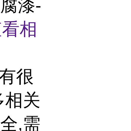
腐漆-
查看相
子有很
多相关
全,需