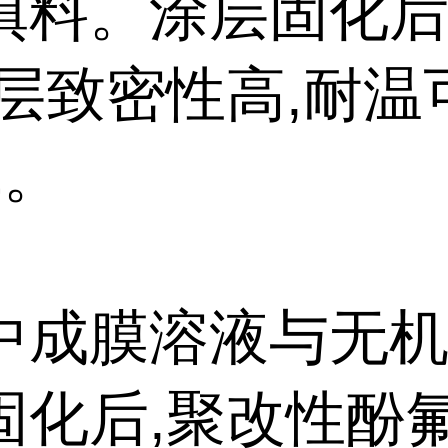
填料。涂层固化后
涂层致密性高,耐温
℃。
中成膜溶液与无
固化后,聚改性酚