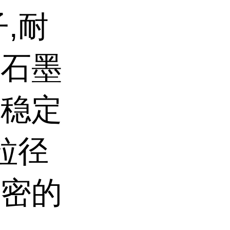
,耐
、石墨
学稳定
粒径
致密的