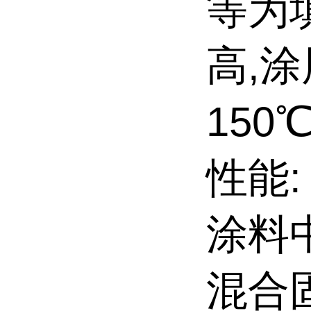
等为
高,
150
性能:
涂料
混合