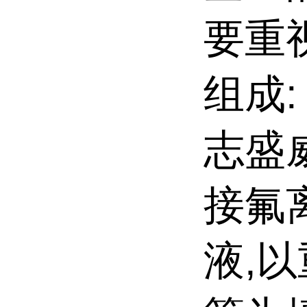
要重
组成:
志盛
接氟
液,