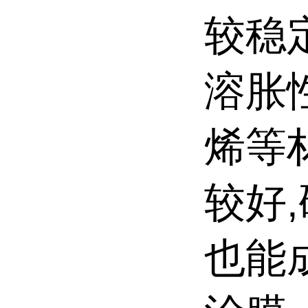
较稳
溶胀
烯等
较好
也能