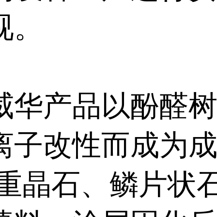
视。
威华产品以酚醛
离子改性而成为
以重晶石、鳞片状