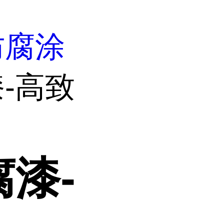
防腐涂
-高致
漆-