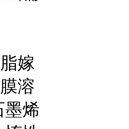
树脂嫁
成膜溶
石墨烯