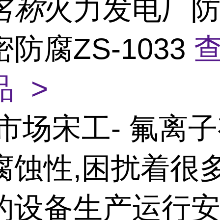
名称
火力发电厂防
防腐ZS-1033
 >
市场宋工- 氟离
腐蚀性,困扰着很
的设备生产运行安