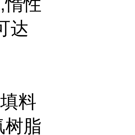
,惰性
可达
机填料
氟树脂