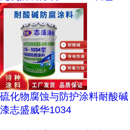
硫化物腐蚀与防护涂料耐酸碱
漆志盛威华1034