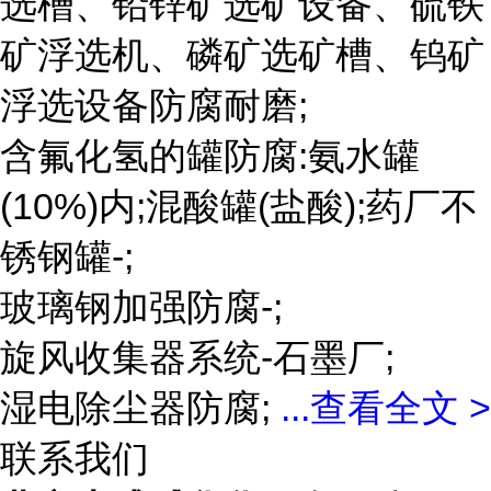
选槽、铅锌矿选矿设备、硫铁
矿浮选机、磷矿选矿槽、钨矿
浮选设备防腐耐磨;
含氟化氢的罐防腐:氨水罐
(10%)内;混酸罐(盐酸);药厂不
锈钢罐-;
玻璃钢加强防腐-;
旋风收集器系统-石墨厂;
湿电除尘器防腐;
...
查看全文 >
联系我们