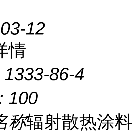
-03-12
详情
：
1333-86-4
：
100
名称
辐射散热涂料 