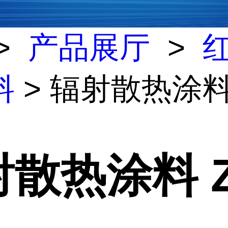
>
产品展厅
>
料
> 辐射散热涂料 
散热涂料 Z