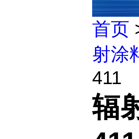
首页
射涂
411
辐射