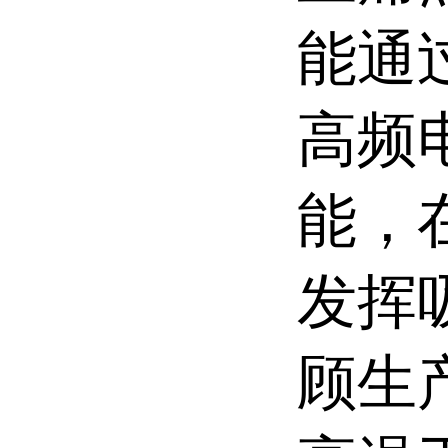
能通
高频
能，
发挥
顾生