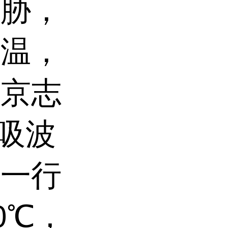
威胁，
高温，
北京志
1吸波
这一行
0℃，