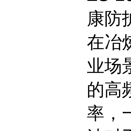
康防
在冶
业场
的高
率，