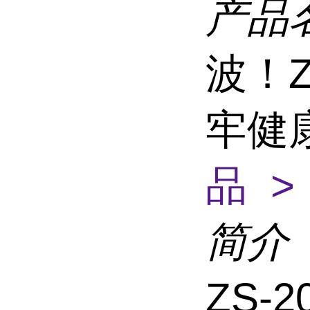
产品
波！Z
牢健
品 >
简介
ZS-