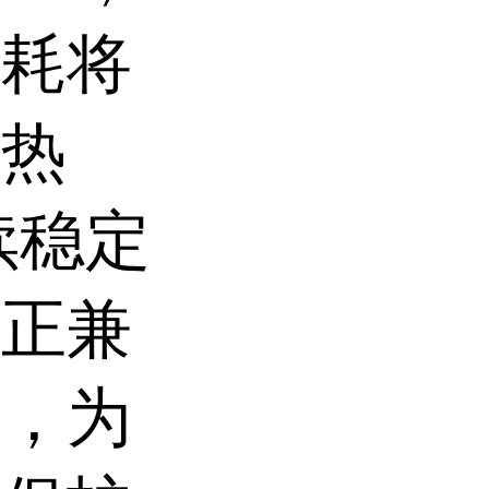
损耗将
害热
续稳定
真正兼
康，为