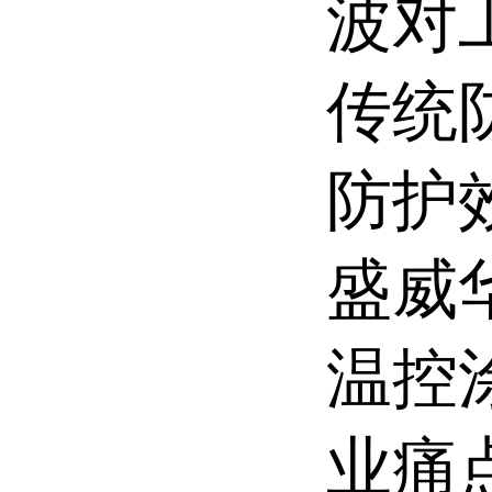
波对
传统
防护
盛威华
温控
业痛