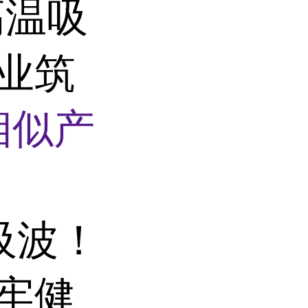
高温吸
工业筑
相似产
吸波！
筑牢健