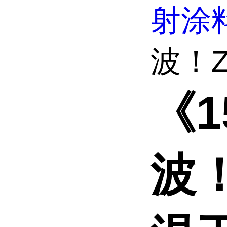
射涂
波！ZS
《1
波！