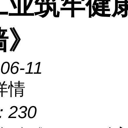
工业筑牢健
墙》
06-11
详情
：
230